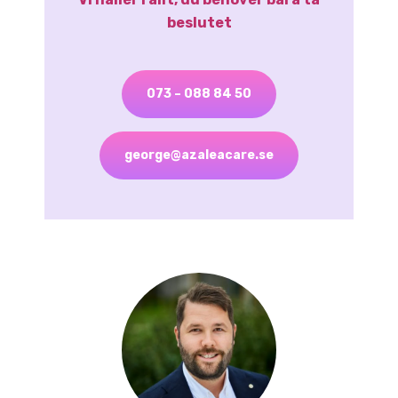
beslutet
073 – 088 84 50
george@azaleacare.se