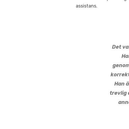
assistans.
Det va
Ha
genomt
korrekt
Han ä
trevlig 
ann