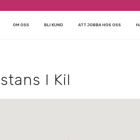
OM OSS
BLI KUND
ATT JOBBA HOS OSS
H
stans I Kil