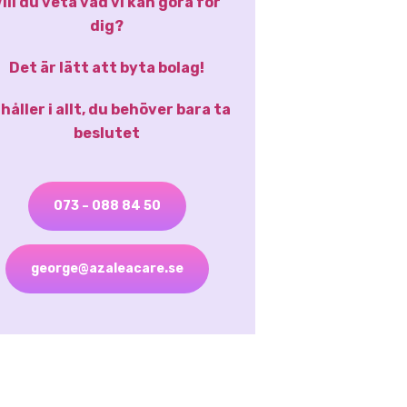
ill du veta vad vi kan göra för
dig?
Det är lätt att byta bolag!
 håller i allt, du behöver bara ta
beslutet
073 – 088 84 50
george@azaleacare.se