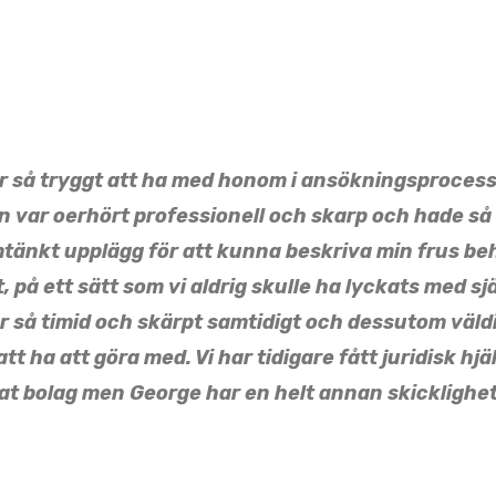
r så tryggt att ha med honom i ansökningsproces
n var oerhört professionell och skarp och hade så
änkt upplägg för att kunna beskriva min frus be
, på ett sätt som vi aldrig skulle ha lyckats med sj
r så timid och skärpt samtidigt och dessutom väld
att ha att göra med. Vi har tidigare fått juridisk hjä
at bolag men George har en helt annan skicklighet