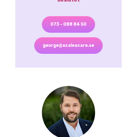
073 – 088 84 50
george@azaleacare.se